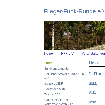
Flieger-Funk-Runde e.V
|
Home
FFR e.V.
Veranstaltunge
Links
Links
Bundesnetzagentur
Für Flieger
Deutscher Amateur Radio Club
e.V.
DAEC
maasbreeSDR
Hackgreen SDR
DULV
Wismar SDR
Qatar-OSCAR 100
DARC
Narrowband WebSDR