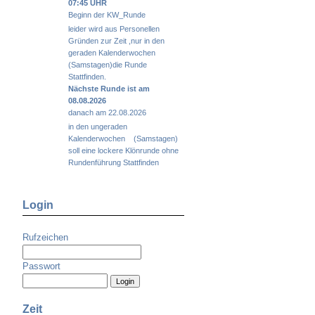
07:45 UHR
Beginn der KW_Runde
leider wird aus Personellen
Gründen zur Zeit ,nur in den
geraden Kalenderwochen
(Samstagen)die Runde
Stattfinden.
Nächste Runde ist am
08.08.2026
danach am 22.08.2026
in den ungeraden
Kalenderwochen (Samstagen)
soll eine lockere Klönrunde ohne
Rundenführung Stattfinden
Login
Rufzeichen
Passwort
Zeit