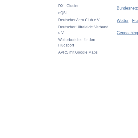
DX - Cluster
Bundesnetz
eQSL
Deutscher Aero Club e.V.
Wetter
Flu
Deutscher Ultraleicht Verband
e.V.
Geocaching
Wetterberichte für den
Flugsport
APRS mit Google Maps