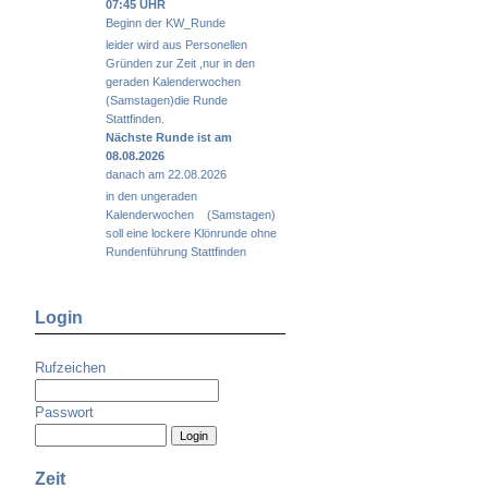
07:45 UHR
Beginn der KW_Runde
leider wird aus Personellen
Gründen zur Zeit ,nur in den
geraden Kalenderwochen
(Samstagen)die Runde
Stattfinden.
Nächste Runde ist am
08.08.2026
danach am 22.08.2026
in den ungeraden
Kalenderwochen (Samstagen)
soll eine lockere Klönrunde ohne
Rundenführung Stattfinden
Login
Rufzeichen
Passwort
Zeit