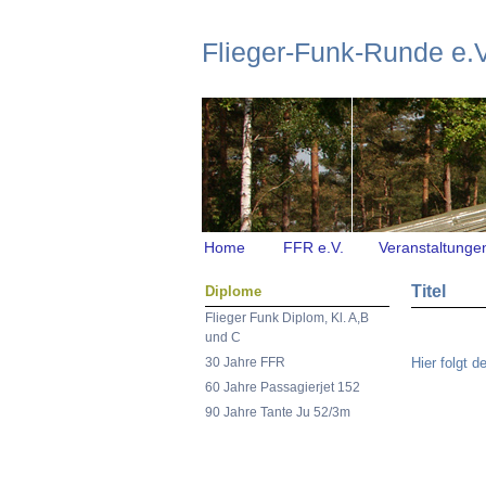
Flieger-Funk-Runde e.V
|
Home
FFR e.V.
Veranstaltunge
Titel
Diplome
Flieger Funk Diplom, Kl. A,B
und C
30 Jahre FFR
Hier folgt de
60 Jahre Passagierjet 152
90 Jahre Tante Ju 52/3m